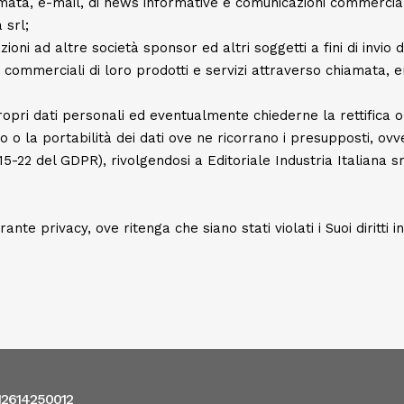
mata, e-mail, di news informative e comunicazioni commerciali
 srl;
ni ad altre società sponsor ed altri soggetti a fini di invio di
commerciali di loro prodotti e servizi attraverso chiamata, e
pri dati personali ed eventualmente chiederne la rettifica o 
o o la portabilità dei dati ove ne ricorrano i presupposti, ovv
15-22 del GDPR), rivolgendosi a Editoriale Industria Italiana s
te privacy, ove ritenga che siano stati violati i Suoi diritti 
: 12614250012