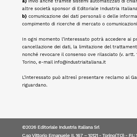
a)
invio anche tramite sistemi automatizzati di chia
altre società sponsor di Editoriale Industria Italiana
b)
comunicazione dei dati personali o delle informazio
compimento di ricerche di mercato o comunicazioni 
In ogni momento l’interessato potrà accedere ai pro
cancellazione dei dati, la limitazione del trattament
nonché revocare il consenso ove rilasciato (v. artt. 
Torino, e-mail info@industriaitaliana.it
L’interessato può altresì presentare reclamo al Garan
riguardano.
©2026
Editoriale Industria Italiana Srl
C.so Vittorio Emanuele II, 167 – 10121 - Torino(TO) - P.I.