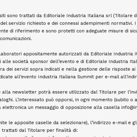
uisiti sono trattati da Editoriale Industria Italiana srl (Titol
del servizio richiesto e dei connessi adempimenti normativi. I
ente di riferimento e sono protetti con adeguate misure di sicu
 comunicazioni.
laboratori appositamente autorizzati da Editoriale Industria Ita
 alle società sponsor dell’evento e di Editoriale Industria Ita
ra dei servizi sopra indicati e nella gestione delle risposte a
dicate all’evento Industria Italiana Summit per e-mail all’indiri
to e alla newsletter potrà essere utilizzato dal Titolare per l’
aloghi. L’interessato può opporsi, in ogni momento (subito o an
 elettronica un messaggio di opposizione alla casella info@ind
te le apposite caselle da selezionare), l’indirizzo e-mail e gli
rattati dal Titolare per finalità di: